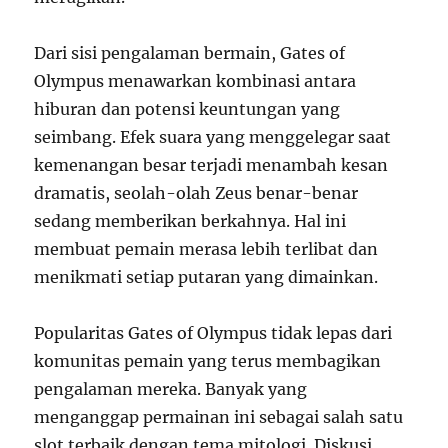
Dari sisi pengalaman bermain, Gates of
Olympus menawarkan kombinasi antara
hiburan dan potensi keuntungan yang
seimbang. Efek suara yang menggelegar saat
kemenangan besar terjadi menambah kesan
dramatis, seolah-olah Zeus benar-benar
sedang memberikan berkahnya. Hal ini
membuat pemain merasa lebih terlibat dan
menikmati setiap putaran yang dimainkan.
Popularitas Gates of Olympus tidak lepas dari
komunitas pemain yang terus membagikan
pengalaman mereka. Banyak yang
menganggap permainan ini sebagai salah satu
slot terbaik dengan tema mitologi. Diskusi