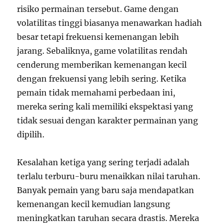
risiko permainan tersebut. Game dengan
volatilitas tinggi biasanya menawarkan hadiah
besar tetapi frekuensi kemenangan lebih
jarang. Sebaliknya, game volatilitas rendah
cenderung memberikan kemenangan kecil
dengan frekuensi yang lebih sering. Ketika
pemain tidak memahami perbedaan ini,
mereka sering kali memiliki ekspektasi yang
tidak sesuai dengan karakter permainan yang
dipilih.
Kesalahan ketiga yang sering terjadi adalah
terlalu terburu-buru menaikkan nilai taruhan.
Banyak pemain yang baru saja mendapatkan
kemenangan kecil kemudian langsung
meningkatkan taruhan secara drastis. Mereka