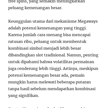
free spins, yang semakin meningkatkan
peluang kemenangan besar.
Keunggulan utama dari mekanisme Megaways
adalah potensi kemenangan yang tinggi.
Karena jumlah cara menang bisa mencapai
ratusan ribu, peluang untuk membentuk
kombinasi simbol menjadi lebih besar
dibandingkan slot tradisional. Namun, penting
untuk dipahami bahwa volatilitas permainan
juga cenderung lebih tinggi. Artinya, meskipun
potensi kemenangan besar ada, pemain
mungkin harus melewati beberapa putaran
tanpa hasil sebelum mendapatkan kombinasi
yang signifikan.