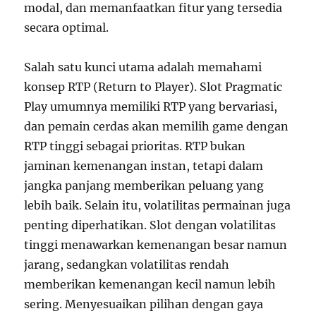
modal, dan memanfaatkan fitur yang tersedia
secara optimal.
Salah satu kunci utama adalah memahami
konsep RTP (Return to Player). Slot Pragmatic
Play umumnya memiliki RTP yang bervariasi,
dan pemain cerdas akan memilih game dengan
RTP tinggi sebagai prioritas. RTP bukan
jaminan kemenangan instan, tetapi dalam
jangka panjang memberikan peluang yang
lebih baik. Selain itu, volatilitas permainan juga
penting diperhatikan. Slot dengan volatilitas
tinggi menawarkan kemenangan besar namun
jarang, sedangkan volatilitas rendah
memberikan kemenangan kecil namun lebih
sering. Menyesuaikan pilihan dengan gaya