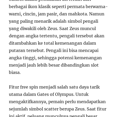
berbagai ikon klasik seperti permata berwarna-
warni, cincin, jam pasir, dan mahkota. Namun
yang paling menarik adalah simbol pengali
yang diwakili oleh Zeus. Saat Zeus muncul
dengan angka tertentu, pengali tersebut akan
ditambahkan ke total kemenangan dalam
putaran tersebut. Pengali ini bisa mencapai
angka tinggi, sehingga potensi kemenangan
menjadi jauh lebih besar dibandingkan slot
biasa.
Fitur free spin menjadi salah satu daya tarik
utama dalam Gates of Olympus. Untuk
mengaktifkannya, pemain perlu mendapatkan
sejumlah simbol scatter berupa Zeus. Saat fitur
ini aktif, peluang munculnya pengali besar