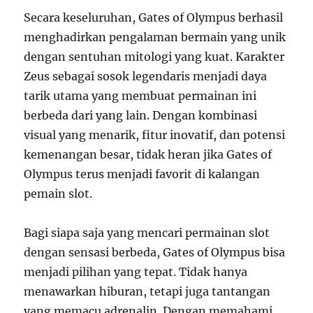
Secara keseluruhan, Gates of Olympus berhasil
menghadirkan pengalaman bermain yang unik
dengan sentuhan mitologi yang kuat. Karakter
Zeus sebagai sosok legendaris menjadi daya
tarik utama yang membuat permainan ini
berbeda dari yang lain. Dengan kombinasi
visual yang menarik, fitur inovatif, dan potensi
kemenangan besar, tidak heran jika Gates of
Olympus terus menjadi favorit di kalangan
pemain slot.
Bagi siapa saja yang mencari permainan slot
dengan sensasi berbeda, Gates of Olympus bisa
menjadi pilihan yang tepat. Tidak hanya
menawarkan hiburan, tetapi juga tantangan
yang memacu adrenalin. Dengan memahami