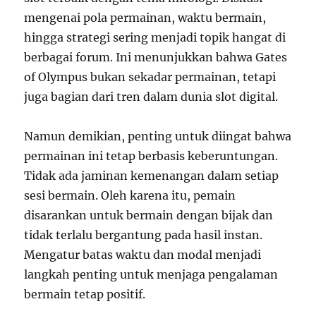
mengenai pola permainan, waktu bermain,
hingga strategi sering menjadi topik hangat di
berbagai forum. Ini menunjukkan bahwa Gates
of Olympus bukan sekadar permainan, tetapi
juga bagian dari tren dalam dunia slot digital.
Namun demikian, penting untuk diingat bahwa
permainan ini tetap berbasis keberuntungan.
Tidak ada jaminan kemenangan dalam setiap
sesi bermain. Oleh karena itu, pemain
disarankan untuk bermain dengan bijak dan
tidak terlalu bergantung pada hasil instan.
Mengatur batas waktu dan modal menjadi
langkah penting untuk menjaga pengalaman
bermain tetap positif.