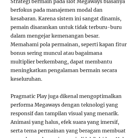
Strategi bermain pada slot Megaways biasanya
berfokus pada manajemen modal dan
kesabaran. Karena sistem ini sangat dinamis,
pemain disarankan untuk tidak terburu-buru
dalam mengejar kemenangan besar.
Memahami pola permainan, seperti kapan fitur
bonus sering muncul atau bagaimana
multiplier berkembang, dapat membantu
meningkatkan pengalaman bermain secara
keseluruhan.
Pragmatic Play juga dikenal mengoptimalkan
performa Megaways dengan teknologi yang
responsif dan tampilan visual yang menarik.
Animasi yang halus, efek suara yang imersif,
serta tema permainan yang beragam membuat