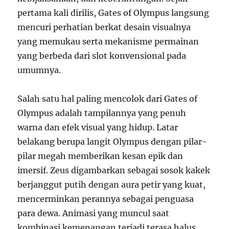
pertama kali dirilis, Gates of Olympus langsung
mencuri perhatian berkat desain visualnya
yang memukau serta mekanisme permainan
yang berbeda dari slot konvensional pada
umumnya.
Salah satu hal paling mencolok dari Gates of
Olympus adalah tampilannya yang penuh
warna dan efek visual yang hidup. Latar
belakang berupa langit Olympus dengan pilar-
pilar megah memberikan kesan epik dan
imersif. Zeus digambarkan sebagai sosok kakek
berjanggut putih dengan aura petir yang kuat,
mencerminkan perannya sebagai penguasa
para dewa. Animasi yang muncul saat
kombinasi kemenangan terjadi terasa halus