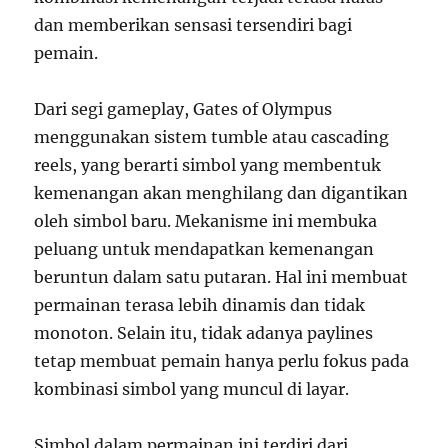
dan memberikan sensasi tersendiri bagi
pemain.
Dari segi gameplay, Gates of Olympus
menggunakan sistem tumble atau cascading
reels, yang berarti simbol yang membentuk
kemenangan akan menghilang dan digantikan
oleh simbol baru. Mekanisme ini membuka
peluang untuk mendapatkan kemenangan
beruntun dalam satu putaran. Hal ini membuat
permainan terasa lebih dinamis dan tidak
monoton. Selain itu, tidak adanya paylines
tetap membuat pemain hanya perlu fokus pada
kombinasi simbol yang muncul di layar.
Simbol dalam permainan ini terdiri dari