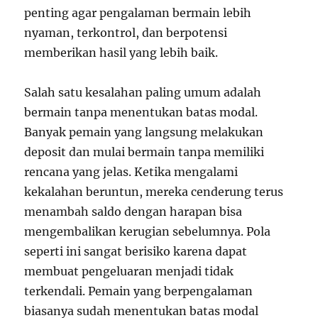
penting agar pengalaman bermain lebih
nyaman, terkontrol, dan berpotensi
memberikan hasil yang lebih baik.
Salah satu kesalahan paling umum adalah
bermain tanpa menentukan batas modal.
Banyak pemain yang langsung melakukan
deposit dan mulai bermain tanpa memiliki
rencana yang jelas. Ketika mengalami
kekalahan beruntun, mereka cenderung terus
menambah saldo dengan harapan bisa
mengembalikan kerugian sebelumnya. Pola
seperti ini sangat berisiko karena dapat
membuat pengeluaran menjadi tidak
terkendali. Pemain yang berpengalaman
biasanya sudah menentukan batas modal