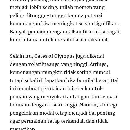
menjadi lebih sering. Inilah momen yang
paling ditunggu-tunggu karena potensi
kemenangan bisa meningkat secara signifikan.
Banyak pemain mengandalkan fitur ini sebagai
kunci utama untuk meraih hasil maksimal.
Selain itu, Gates of Olympus juga dikenal
dengan volatilitasnya yang tinggi. Artinya,
kemenangan mungkin tidak sering muncul,
tetapi sekali didapatkan bisa bernilai besar. Hal
ini membuat permainan ini cocok untuk
pemain yang menyukai tantangan dan sensasi
bermain dengan risiko tinggi. Namun, strategi
pengelolaan modal tetap menjadi hal penting
agar permainan tetap terkendali dan tidak
merugikan.