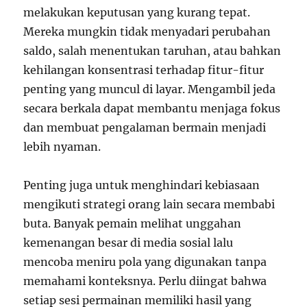
melakukan keputusan yang kurang tepat.
Mereka mungkin tidak menyadari perubahan
saldo, salah menentukan taruhan, atau bahkan
kehilangan konsentrasi terhadap fitur-fitur
penting yang muncul di layar. Mengambil jeda
secara berkala dapat membantu menjaga fokus
dan membuat pengalaman bermain menjadi
lebih nyaman.
Penting juga untuk menghindari kebiasaan
mengikuti strategi orang lain secara membabi
buta. Banyak pemain melihat unggahan
kemenangan besar di media sosial lalu
mencoba meniru pola yang digunakan tanpa
memahami konteksnya. Perlu diingat bahwa
setiap sesi permainan memiliki hasil yang