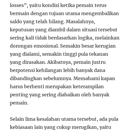
losses”, yaitu kondisi ketika pemain terus
bermain dengan tujuan utama mengembalikan
saldo yang telah hilang. Masalahnya,
keputusan yang diambil dalam situasi tersebut
sering kali tidak berdasarkan logika, melainkan
dorongan emosional. Semakin besar kerugian
yang dialami, semakin tinggi pula tekanan
yang dirasakan. Akibatnya, pemain justru
berpotensi kehilangan lebih banyak dana
dibandingkan sebelumnya. Memahami kapan
harus berhenti merupakan keterampilan
penting yang sering diabaikan oleh banyak
pemain.
Selain lima kesalahan utama tersebut, ada pula
kebiasaan lain yang cukup merugikan, yaitu