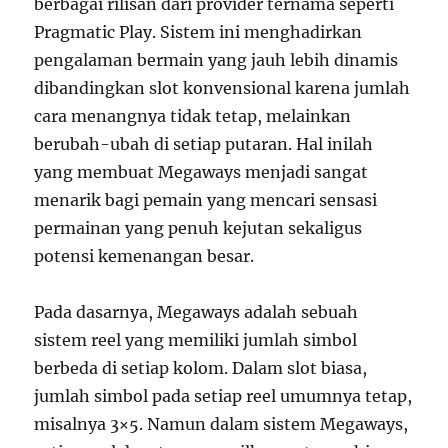
berbagai rilisan dari provider ternama seperti
Pragmatic Play. Sistem ini menghadirkan
pengalaman bermain yang jauh lebih dinamis
dibandingkan slot konvensional karena jumlah
cara menangnya tidak tetap, melainkan
berubah-ubah di setiap putaran. Hal inilah
yang membuat Megaways menjadi sangat
menarik bagi pemain yang mencari sensasi
permainan yang penuh kejutan sekaligus
potensi kemenangan besar.
Pada dasarnya, Megaways adalah sebuah
sistem reel yang memiliki jumlah simbol
berbeda di setiap kolom. Dalam slot biasa,
jumlah simbol pada setiap reel umumnya tetap,
misalnya 3×5. Namun dalam sistem Megaways,