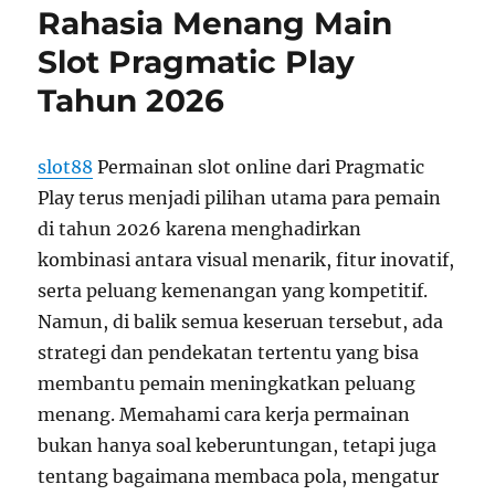
Rahasia Menang Main
di
Slot
Slot Pragmatic Play
Pragmatic
Tahun 2026
Play
slot88
Permainan slot online dari Pragmatic
Play terus menjadi pilihan utama para pemain
di tahun 2026 karena menghadirkan
kombinasi antara visual menarik, fitur inovatif,
serta peluang kemenangan yang kompetitif.
Namun, di balik semua keseruan tersebut, ada
strategi dan pendekatan tertentu yang bisa
membantu pemain meningkatkan peluang
menang. Memahami cara kerja permainan
bukan hanya soal keberuntungan, tetapi juga
tentang bagaimana membaca pola, mengatur