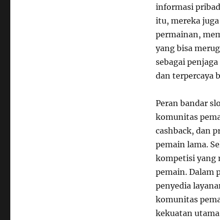
informasi priba
itu, mereka jug
permainan, mema
yang bisa merug
sebagai penjaga
dan terpercaya 
Peran bandar sl
komunitas pemai
cashback, dan 
pemain lama. Se
kompetisi yang 
pemain. Dalam pr
penyedia layana
komunitas pemai
kekuatan utama 