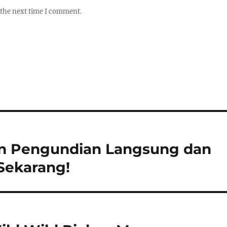
 the next time I comment.
kan Pengundian Langsung dan
Sekarang!