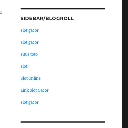
u
SIDEBAR/BLOGROLL
slot gacor
slot gacor
s
situs toto
slot
Slot Online
Link Slot Gacor
slot gacor