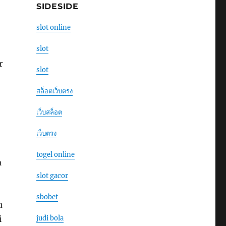
SIDESIDE
slot online
slot
r
slot
สล็อตเว็บตรง
เว็บสล็อต
เว็บตรง
togel online
a
slot gacor
sbobet
u
judi bola
i