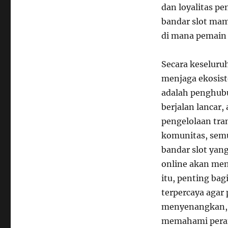
dan loyalitas pe
bandar slot ma
di mana pemain 
Secara keseluru
menjaga ekosist
adalah penghub
berjalan lancar
pengelolaan tr
komunitas, sem
bandar slot yan
online akan men
itu, penting ba
terpercaya agar
menyenangkan, 
memahami peran 