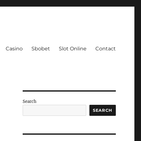
Casino
Sbobet
Slot Online
Contact
Search
SEARCH