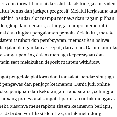
k dan inovatif, mulai dari slot klasik hingga slot video
itur bonus dan jackpot progresif. Melalui kerjasama ata
usif ini, bandar slot mampu menawarkan ragam pilihan
 lengkap dan menarik, sehingga mampu memenuhi
ensi dan tingkat pengalaman pemain. Selain itu, mereka
 sistem taruhan dan pembayaran, memastikan bahwa
 berjalan dengan lancar, cepat, dan aman. Dalam kontek
ka sangat penting dalam menjaga kepercayaan dan
ain saat melakukan deposit maupun withdraw.
gai pengelola platform dan transaksi, bandar slot juga
i pengawas dan penjaga keamanan. Dunia judi online
siko penipuan dan kekurangan transparansi, sehingga
ar yang profesional sangat diperlukan untuk mengatasi
ereka biasanya menerapkan sistem keamanan berlapis,
i data dan verifikasi identitas, untuk melindungi