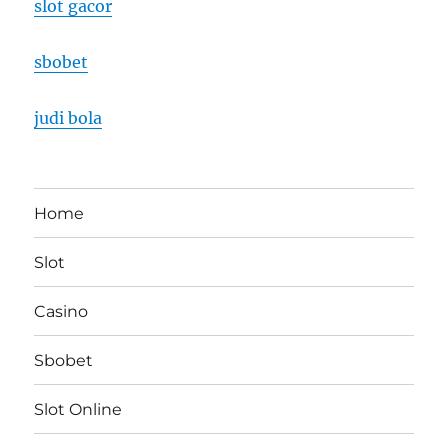
slot gacor
sbobet
judi bola
Home
Slot
Casino
Sbobet
Slot Online