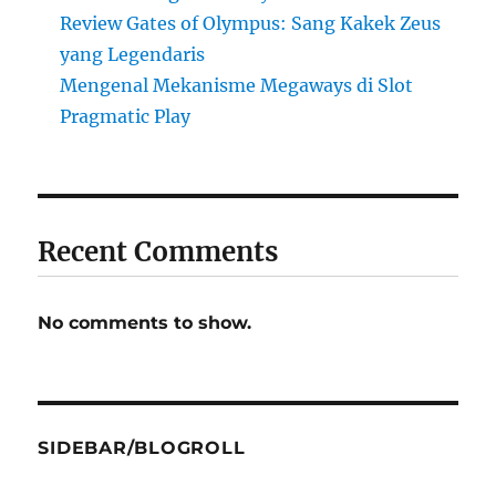
Review Gates of Olympus: Sang Kakek Zeus
yang Legendaris
Mengenal Mekanisme Megaways di Slot
Pragmatic Play
Recent Comments
No comments to show.
SIDEBAR/BLOGROLL