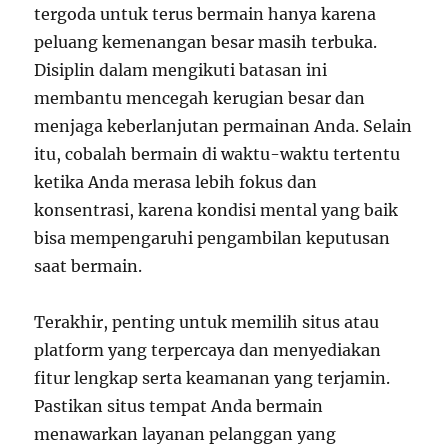
tergoda untuk terus bermain hanya karena
peluang kemenangan besar masih terbuka.
Disiplin dalam mengikuti batasan ini
membantu mencegah kerugian besar dan
menjaga keberlanjutan permainan Anda. Selain
itu, cobalah bermain di waktu-waktu tertentu
ketika Anda merasa lebih fokus dan
konsentrasi, karena kondisi mental yang baik
bisa mempengaruhi pengambilan keputusan
saat bermain.
Terakhir, penting untuk memilih situs atau
platform yang terpercaya dan menyediakan
fitur lengkap serta keamanan yang terjamin.
Pastikan situs tempat Anda bermain
menawarkan layanan pelanggan yang