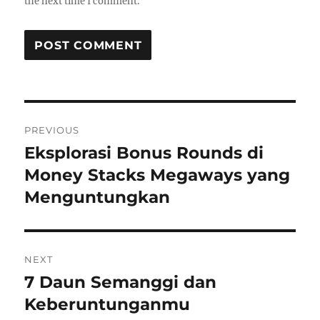
the next time I comment.
Post
PREVIOUS
navigation
Eksplorasi Bonus Rounds di
Previous
post:
Money Stacks Megaways yang
Menguntungkan
NEXT
7 Daun Semanggi dan
Next
post:
Keberuntunganmu