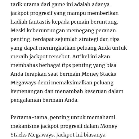
tarik utama dari game ini adalah adanya
jackpot progresif yang mampu memberikan
hadiah fantastis kepada pemain beruntung.
Meski keberuntungan memegang peranan
penting, terdapat sejumlah strategi dan tips
yang dapat meningkatkan peluang Anda untuk
meraih jackpot tersebut. Artikel ini akan
membahas berbagai tips penting yang bisa
Anda terapkan saat bermain Money Stacks
Megaways demi memaksimalkan peluang
kemenangan dan menambah keseruan dalam
pengalaman bermain Anda.
Pertama-tama, penting untuk memahami
mekanisme jackpot progresif dalam Money
Stacks Megaways. Jackpot ini biasanya