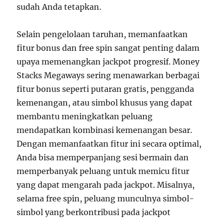
sudah Anda tetapkan.
Selain pengelolaan taruhan, memanfaatkan
fitur bonus dan free spin sangat penting dalam
upaya memenangkan jackpot progresif. Money
Stacks Megaways sering menawarkan berbagai
fitur bonus seperti putaran gratis, pengganda
kemenangan, atau simbol khusus yang dapat
membantu meningkatkan peluang
mendapatkan kombinasi kemenangan besar.
Dengan memanfaatkan fitur ini secara optimal,
Anda bisa memperpanjang sesi bermain dan
memperbanyak peluang untuk memicu fitur
yang dapat mengarah pada jackpot. Misalnya,
selama free spin, peluang munculnya simbol-
simbol yang berkontribusi pada jackpot