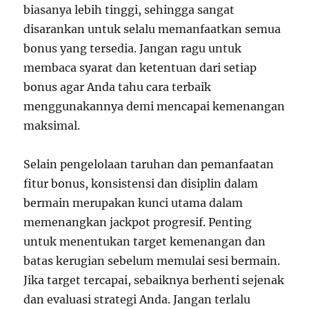
biasanya lebih tinggi, sehingga sangat
disarankan untuk selalu memanfaatkan semua
bonus yang tersedia. Jangan ragu untuk
membaca syarat dan ketentuan dari setiap
bonus agar Anda tahu cara terbaik
menggunakannya demi mencapai kemenangan
maksimal.
Selain pengelolaan taruhan dan pemanfaatan
fitur bonus, konsistensi dan disiplin dalam
bermain merupakan kunci utama dalam
memenangkan jackpot progresif. Penting
untuk menentukan target kemenangan dan
batas kerugian sebelum memulai sesi bermain.
Jika target tercapai, sebaiknya berhenti sejenak
dan evaluasi strategi Anda. Jangan terlalu