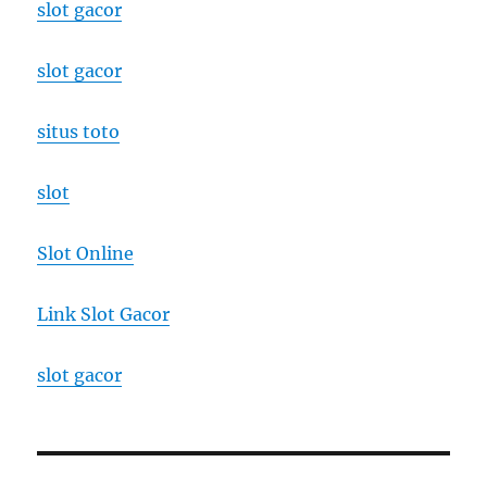
slot gacor
slot gacor
situs toto
slot
Slot Online
Link Slot Gacor
slot gacor