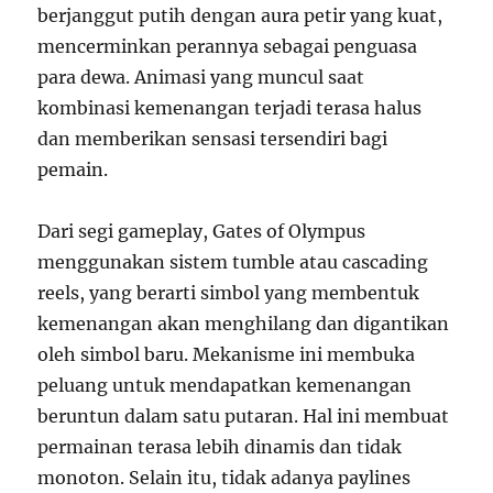
berjanggut putih dengan aura petir yang kuat,
mencerminkan perannya sebagai penguasa
para dewa. Animasi yang muncul saat
kombinasi kemenangan terjadi terasa halus
dan memberikan sensasi tersendiri bagi
pemain.
Dari segi gameplay, Gates of Olympus
menggunakan sistem tumble atau cascading
reels, yang berarti simbol yang membentuk
kemenangan akan menghilang dan digantikan
oleh simbol baru. Mekanisme ini membuka
peluang untuk mendapatkan kemenangan
beruntun dalam satu putaran. Hal ini membuat
permainan terasa lebih dinamis dan tidak
monoton. Selain itu, tidak adanya paylines