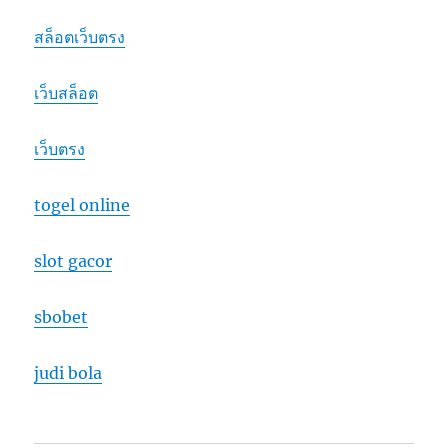
สล็อตเว็บตรง
เว็บสล็อต
เว็บตรง
togel online
slot gacor
sbobet
judi bola