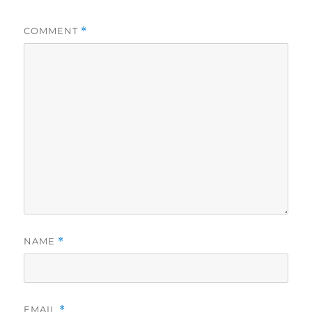
COMMENT
*
NAME
*
EMAIL
*