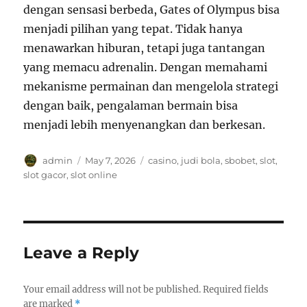
dengan sensasi berbeda, Gates of Olympus bisa
menjadi pilihan yang tepat. Tidak hanya
menawarkan hiburan, tetapi juga tantangan
yang memacu adrenalin. Dengan memahami
mekanisme permainan dan mengelola strategi
dengan baik, pengalaman bermain bisa
menjadi lebih menyenangkan dan berkesan.
Author
Posted
Tags
admin
May 7, 2026
casino
,
judi bola
,
sbobet
,
slot
,
on
slot gacor
,
slot online
Leave a Reply
Your email address will not be published.
Required fields
are marked
*