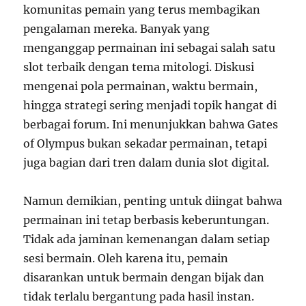
komunitas pemain yang terus membagikan
pengalaman mereka. Banyak yang
menganggap permainan ini sebagai salah satu
slot terbaik dengan tema mitologi. Diskusi
mengenai pola permainan, waktu bermain,
hingga strategi sering menjadi topik hangat di
berbagai forum. Ini menunjukkan bahwa Gates
of Olympus bukan sekadar permainan, tetapi
juga bagian dari tren dalam dunia slot digital.
Namun demikian, penting untuk diingat bahwa
permainan ini tetap berbasis keberuntungan.
Tidak ada jaminan kemenangan dalam setiap
sesi bermain. Oleh karena itu, pemain
disarankan untuk bermain dengan bijak dan
tidak terlalu bergantung pada hasil instan.