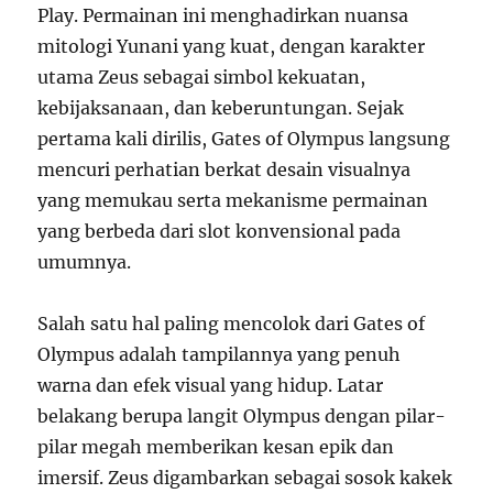
Play. Permainan ini menghadirkan nuansa
mitologi Yunani yang kuat, dengan karakter
utama Zeus sebagai simbol kekuatan,
kebijaksanaan, dan keberuntungan. Sejak
pertama kali dirilis, Gates of Olympus langsung
mencuri perhatian berkat desain visualnya
yang memukau serta mekanisme permainan
yang berbeda dari slot konvensional pada
umumnya.
Salah satu hal paling mencolok dari Gates of
Olympus adalah tampilannya yang penuh
warna dan efek visual yang hidup. Latar
belakang berupa langit Olympus dengan pilar-
pilar megah memberikan kesan epik dan
imersif. Zeus digambarkan sebagai sosok kakek