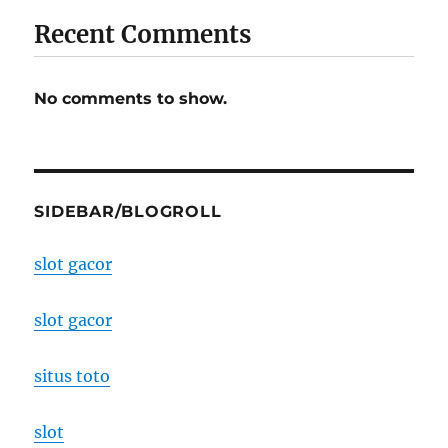
Recent Comments
No comments to show.
SIDEBAR/BLOGROLL
slot gacor
slot gacor
situs toto
slot