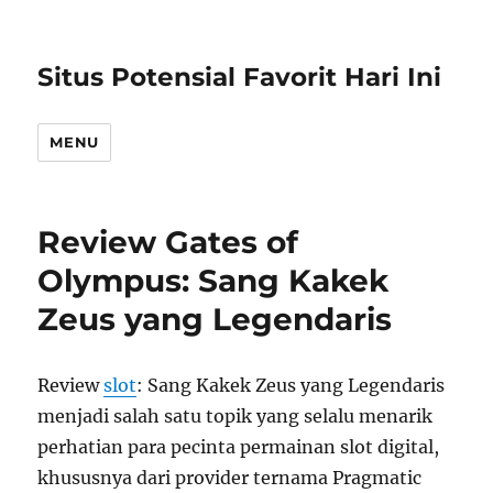
Situs Potensial Favorit Hari Ini
MENU
Review Gates of
Olympus: Sang Kakek
Zeus yang Legendaris
Review
slot
: Sang Kakek Zeus yang Legendaris
menjadi salah satu topik yang selalu menarik
perhatian para pecinta permainan slot digital,
khususnya dari provider ternama Pragmatic