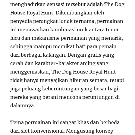
menghadirkan sensasi tersebut adalah The Dog
House Royal Hunt. Dikembangkan oleh
penyedia perangkat lunak ternama, permainan
ini menawarkan kombinasi unik antara tema
lucu dan mekanisme permainan yang menarik,
sehingga mampu memikat hati para pemain
dari berbagai kalangan. Dengan grafis yang
cerah dan karakter-karakter anjing yang
menggemaskan, The Dog House Royal Hunt
tidak hanya menyajikan hiburan semata, tetapi
juga peluang keberuntungan yang besar bagi
mereka yang berani mencoba peruntungan di
dalamnya.
Tema permainan ini sangat khas dan berbeda
dari slot konvensional. Mengusung konsep