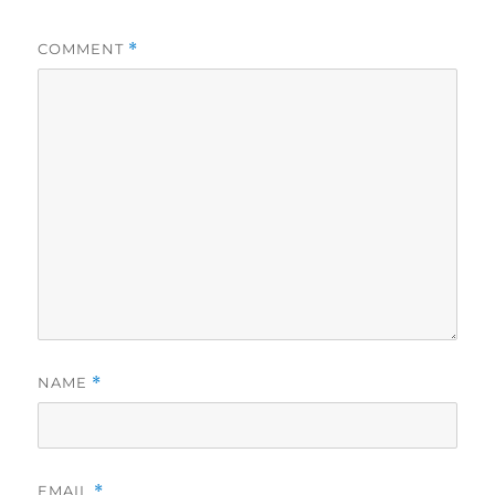
COMMENT
*
NAME
*
EMAIL
*