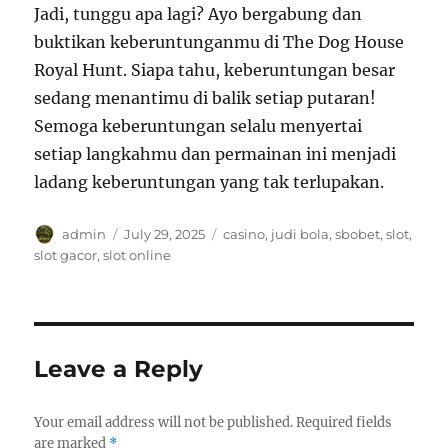
Jadi, tunggu apa lagi? Ayo bergabung dan
buktikan keberuntunganmu di The Dog House
Royal Hunt. Siapa tahu, keberuntungan besar
sedang menantimu di balik setiap putaran!
Semoga keberuntungan selalu menyertai
setiap langkahmu dan permainan ini menjadi
ladang keberuntungan yang tak terlupakan.
Author
Posted
Tags
admin
July 29, 2025
casino
,
judi bola
,
sbobet
,
slot
,
on
slot gacor
,
slot online
Leave a Reply
Your email address will not be published.
Required fields
are marked
*