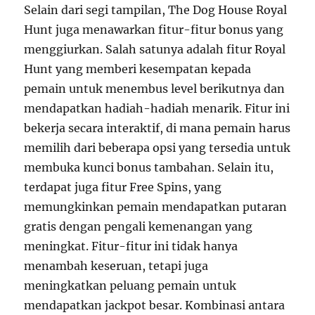
Selain dari segi tampilan, The Dog House Royal
Hunt juga menawarkan fitur-fitur bonus yang
menggiurkan. Salah satunya adalah fitur Royal
Hunt yang memberi kesempatan kepada
pemain untuk menembus level berikutnya dan
mendapatkan hadiah-hadiah menarik. Fitur ini
bekerja secara interaktif, di mana pemain harus
memilih dari beberapa opsi yang tersedia untuk
membuka kunci bonus tambahan. Selain itu,
terdapat juga fitur Free Spins, yang
memungkinkan pemain mendapatkan putaran
gratis dengan pengali kemenangan yang
meningkat. Fitur-fitur ini tidak hanya
menambah keseruan, tetapi juga
meningkatkan peluang pemain untuk
mendapatkan jackpot besar. Kombinasi antara