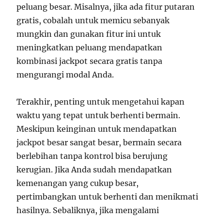
peluang besar. Misalnya, jika ada fitur putaran
gratis, cobalah untuk memicu sebanyak
mungkin dan gunakan fitur ini untuk
meningkatkan peluang mendapatkan
kombinasi jackpot secara gratis tanpa
mengurangi modal Anda.
Terakhir, penting untuk mengetahui kapan
waktu yang tepat untuk berhenti bermain.
Meskipun keinginan untuk mendapatkan
jackpot besar sangat besar, bermain secara
berlebihan tanpa kontrol bisa berujung
kerugian. Jika Anda sudah mendapatkan
kemenangan yang cukup besar,
pertimbangkan untuk berhenti dan menikmati
hasilnya. Sebaliknya, jika mengalami