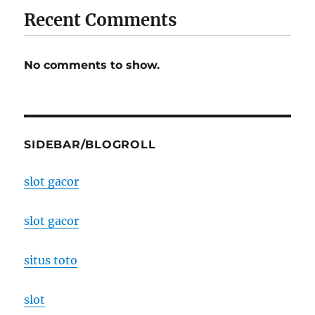
Recent Comments
No comments to show.
SIDEBAR/BLOGROLL
slot gacor
slot gacor
situs toto
slot