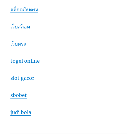
สล็อตเว็บตรง
เว็บสล็อต
เว็บตรง
togel online
slot gacor
sbobet
judi bola