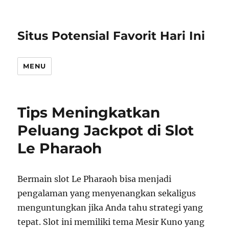
Situs Potensial Favorit Hari Ini
MENU
Tips Meningkatkan
Peluang Jackpot di Slot
Le Pharaoh
Bermain slot Le Pharaoh bisa menjadi
pengalaman yang menyenangkan sekaligus
menguntungkan jika Anda tahu strategi yang
tepat. Slot ini memiliki tema Mesir Kuno yang