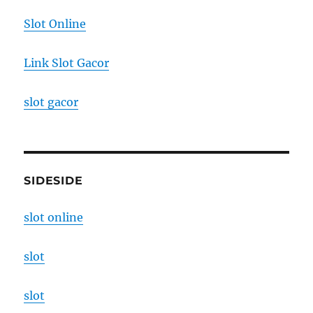
Slot Online
Link Slot Gacor
slot gacor
SIDESIDE
slot online
slot
slot