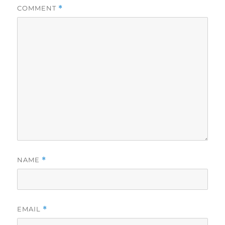
COMMENT
*
NAME
*
EMAIL
*