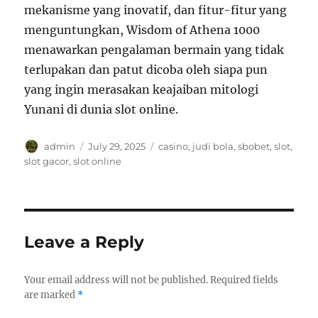
mekanisme yang inovatif, dan fitur-fitur yang
menguntungkan, Wisdom of Athena 1000
menawarkan pengalaman bermain yang tidak
terlupakan dan patut dicoba oleh siapa pun
yang ingin merasakan keajaiban mitologi
Yunani di dunia slot online.
Author
Posted
Tags
admin
July 29, 2025
casino
,
judi bola
,
sbobet
,
slot
,
on
slot gacor
,
slot online
Leave a Reply
Your email address will not be published.
Required fields
are marked
*