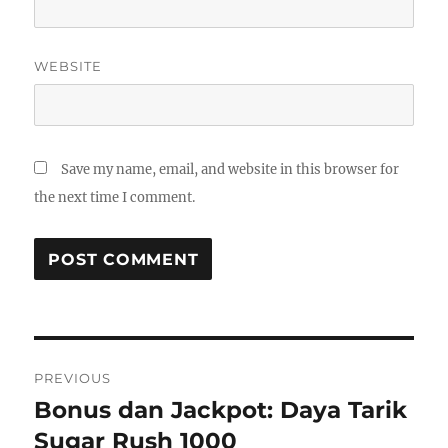
WEBSITE
Save my name, email, and website in this browser for
the next time I comment.
Post
PREVIOUS
navigation
Bonus dan Jackpot: Daya Tarik
Previous
post:
Sugar Rush 1000