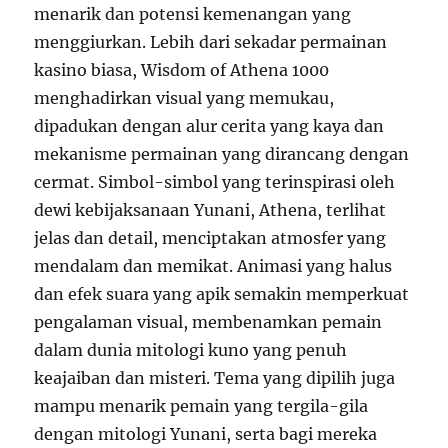
menarik dan potensi kemenangan yang
menggiurkan. Lebih dari sekadar permainan
kasino biasa, Wisdom of Athena 1000
menghadirkan visual yang memukau,
dipadukan dengan alur cerita yang kaya dan
mekanisme permainan yang dirancang dengan
cermat. Simbol-simbol yang terinspirasi oleh
dewi kebijaksanaan Yunani, Athena, terlihat
jelas dan detail, menciptakan atmosfer yang
mendalam dan memikat. Animasi yang halus
dan efek suara yang apik semakin memperkuat
pengalaman visual, membenamkan pemain
dalam dunia mitologi kuno yang penuh
keajaiban dan misteri. Tema yang dipilih juga
mampu menarik pemain yang tergila-gila
dengan mitologi Yunani, serta bagi mereka