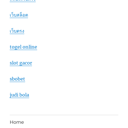
เว็บสล็อต
เว็บตรง
togel online
slot gacor
sbobet
judi bola
Home