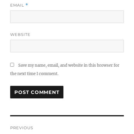
EMAIL
*
WEBSITE
Save my name, email, and website in this browser for
the next time I comment.
Post
PREVIOUS