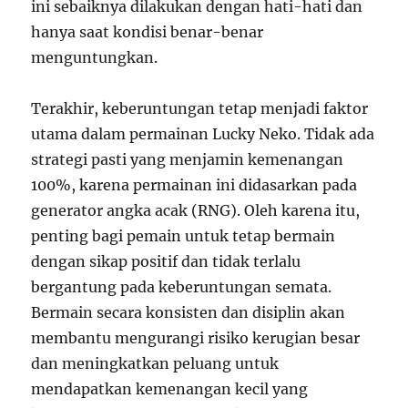
ini sebaiknya dilakukan dengan hati-hati dan
hanya saat kondisi benar-benar
menguntungkan.
Terakhir, keberuntungan tetap menjadi faktor
utama dalam permainan Lucky Neko. Tidak ada
strategi pasti yang menjamin kemenangan
100%, karena permainan ini didasarkan pada
generator angka acak (RNG). Oleh karena itu,
penting bagi pemain untuk tetap bermain
dengan sikap positif dan tidak terlalu
bergantung pada keberuntungan semata.
Bermain secara konsisten dan disiplin akan
membantu mengurangi risiko kerugian besar
dan meningkatkan peluang untuk
mendapatkan kemenangan kecil yang