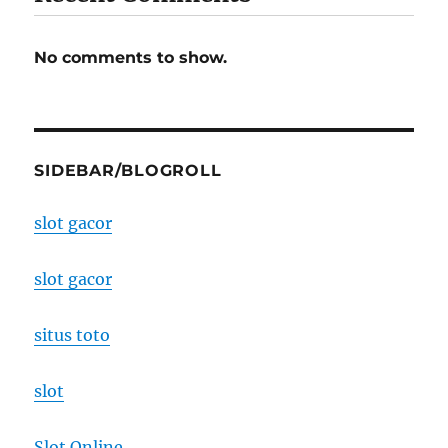
No comments to show.
SIDEBAR/BLOGROLL
slot gacor
slot gacor
situs toto
slot
Slot Online