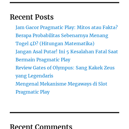
Recent Posts
Jam Gacor Pragmatic Play: Mitos atau Fakta?
Berapa Probabilitas Sebenarnya Menang
Togel 4D? (Hitungan Matematika)
Jangan Asal Putar! Ini 5 Kesalahan Fatal Saat
Bermain Pragmatic Play
Review Gates of Olympus: Sang Kakek Zeus
yang Legendaris
Mengenal Mekanisme Megaways di Slot
Pragmatic Play
Recent Comments