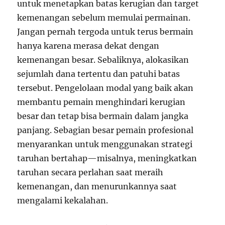
untuk menetapkan batas kerugian dan target
kemenangan sebelum memulai permainan.
Jangan pernah tergoda untuk terus bermain
hanya karena merasa dekat dengan
kemenangan besar. Sebaliknya, alokasikan
sejumlah dana tertentu dan patuhi batas
tersebut. Pengelolaan modal yang baik akan
membantu pemain menghindari kerugian
besar dan tetap bisa bermain dalam jangka
panjang. Sebagian besar pemain profesional
menyarankan untuk menggunakan strategi
taruhan bertahap—misalnya, meningkatkan
taruhan secara perlahan saat meraih
kemenangan, dan menurunkannya saat
mengalami kekalahan.